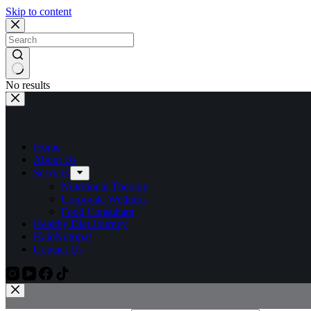
Skip to content
No results
Home
About Us
Services
Nutritional Therapy
Corporate Wellness
Food Consultant
Healthy Diet Journey
HaloNutripaf
Contact Us