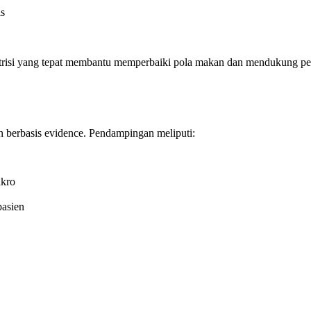
is
trisi yang tepat membantu memperbaiki pola makan dan mendukung pe
n berbasis evidence. Pendampingan meliputi:
akro
pasien