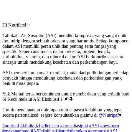
Hi Nutrifers!✨
Tahukah, Air Susu Ibu (ASI) memiliki komposisi yang sangat unik
lho, mirip dengan sebuah orkestra yang harmonis. Setiap komponen
dalam ASI memiliki peran unik dan penting serta fungsi yang
spesifik. Seperti alat musik dalam orkestra, protein, lemak,
karbohidrat, vitamin, dan mineral dalam ASI berkontribusi secara
sinergis untuk mendukung kesehatan dan perkembangan bayi.
ASI memberikan banyak manfaat, mulai dari perlindungan terhadap
penyakit hingga mendukung kesehatan dan perkembangan yang
baik di masa depan.
Yuk Mama! terus berkomitmen untuk memberikan yang terbaik bagi
Si Kecil melalui ASI Eksklusif🍼🌟🤱
Untuk mendapatkan dukungan nutrisi pasca kelahiran yang tepat
secara personalized, segera konsultasikan gizimu di
@Nutripaf
♥️
#nutripaf
#klinikgizi
#dietisien
#konsultasigizi
#ASI
#newborn
#makananbayi
#ASIeksklusif
#nutrisilengkap
#komposisiASI