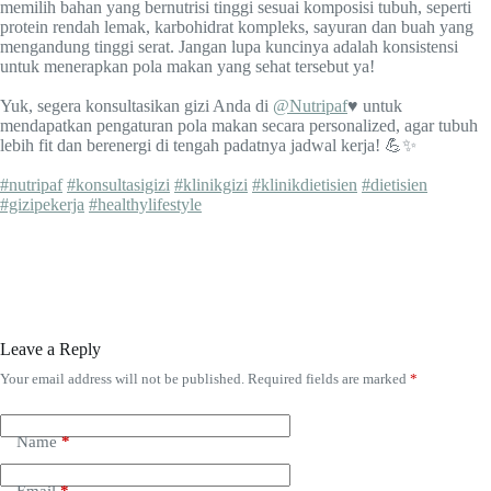
memilih bahan yang bernutrisi tinggi sesuai komposisi tubuh, seperti
protein rendah lemak, karbohidrat kompleks, sayuran dan buah yang
mengandung tinggi serat. Jangan lupa kuncinya adalah konsistensi
untuk menerapkan pola makan yang sehat tersebut ya!
Yuk, segera konsultasikan gizi Anda di
@Nutripaf
♥️ untuk
mendapatkan pengaturan pola makan secara personalized, agar tubuh
lebih fit dan berenergi di tengah padatnya jadwal kerja! 💪✨
#nutripaf
#konsultasigizi
#klinikgizi
#klinikdietisien
#dietisien
#gizipekerja
#healthylifestyle
Leave a Reply
Your email address will not be published.
Required fields are marked
*
Name
*
Email
*