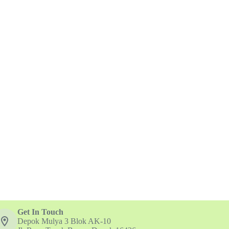
Get In Touch
Depok Mulya 3 Blok AK-10