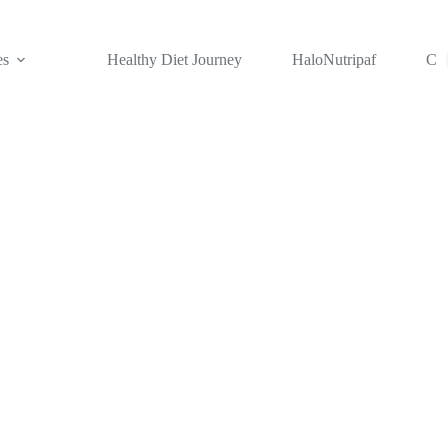
es
Healthy Diet Journey
HaloNutripaf
Con